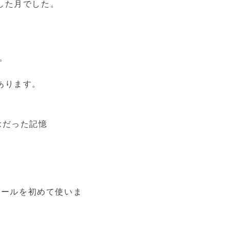
した月でした。
。
あります。
念だった記憶
ツールを初めて使いま