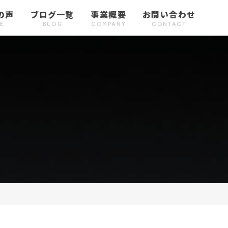
の声
ブログ一覧
事業概要
お問い合わせ
E
BLOG
COMPANY
CONTACT
声５
キャリアサポート
お客様の声６
お客様の声７
次世代リーダー育成
お客様の声８
研修・人事制度構築
お客様の声９
5
CAREER
VOICE6
VOICE7
DEVELOPMENT
VOICE8
TRAINING/HR
VOICE9