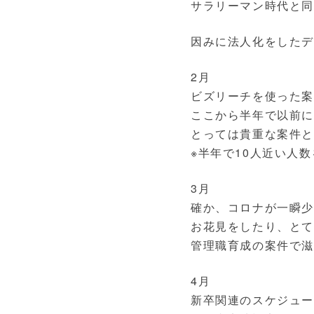
サラリーマン時代と
因みに法人化をした
2月
ビズリーチを使った
ここから半年で以前に
とっては貴重な案件
※半年で10人近い人
3月
確か、コロナが一瞬
お花見をしたり、と
管理職育成の案件で
4月
新卒関連のスケジュ