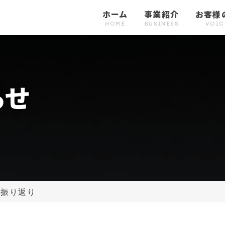
ホーム
事業紹介
お客様
HOME
BUSINESS
VOIC
の声１
お客様の声２
採用コンサルティング
お客様の声３
採用代行
お客様の声４
求人広告
お客様の
CE1
VOICE2
CONSULTING
VOICE3
RECRUITMENT
VOICE4
ADVERTISEMENT
VOICE
らせ
の振り返り