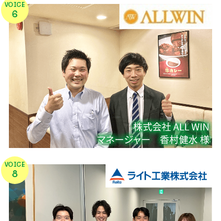
VOICE
6
VOICE
8