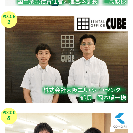
VOICE
2
VOICE
3