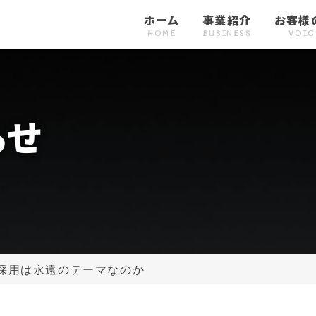
ホーム
事業紹介
お客様
HOME
BUSINESS
VOIC
の声１
お客様の声２
採用コンサルティング
お客様の声３
採用代行
お客様の声４
求人広告
お客様の
CE1
VOICE2
CONSULTING
VOICE3
RECRUITMENT
VOICE4
ADVERTISEMENT
VOICE
らせ
採用は永遠のテーマなのか