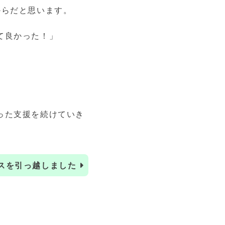
からだと思います。
て良かった！」
。
った支援を続けていき
スを引っ越しました