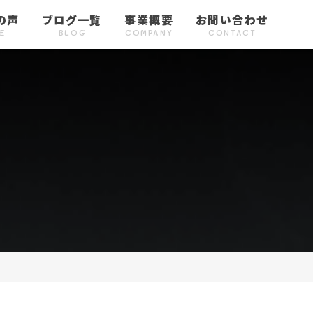
の声
ブログ一覧
事業概要
お問い合わせ
E
BLOG
COMPANY
CONTACT
声５
キャリアサポート
お客様の声６
お客様の声７
次世代リーダー育成
お客様の声８
研修・人事制度構築
お客様の声９
5
CAREER
VOICE6
VOICE7
DEVELOPMENT
VOICE8
TRAINING/HR
VOICE9